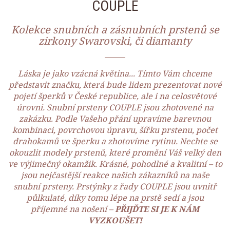
COUPLE
Kolekce snubních a zásnubních prstenů se
zirkony Swarovski, či diamanty
Láska je jako vzácná květina... Tímto Vám chceme
představit značku, která bude lidem prezentovat nové
pojetí šperků v České republice, ale i na celosvětové
úrovni. Snubní prsteny COUPLE jsou zhotovené na
zakázku. Podle Vašeho přání upravíme barevnou
kombinaci, povrchovou úpravu, šířku prstenu, počet
drahokamů ve šperku a zhotovíme rytinu. Nechte se
okouzlit modely prstenů, které promění Váš velký den
ve výjimečný okamžik. Krásné, pohodlné a kvalitní – to
jsou nejčastější reakce našich zákazníků na naše
snubní prsteny. Prstýnky z řady COUPLE jsou uvnitř
půlkulaté, díky tomu lépe na prstě sedí a jsou
příjemné na nošení –
PŘIJĎTE SI JE K NÁM
VYZKOUŠET!