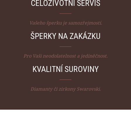
CELOŽIVOTNÍ SERVIS
Vašeho šperku je samozřejmostí.
ŠPERKY NA ZAKÁZKU
Pro Vaši neodolatelnost a jediněčnost.
KVALITNÍ SUROVINY
Diamanty či zirkony Swarovski.