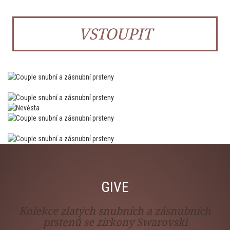
VSTOUPIT
GIVE
Kolekce zlatých snubních a zásnubních
prstenů se zirkony Swarovski