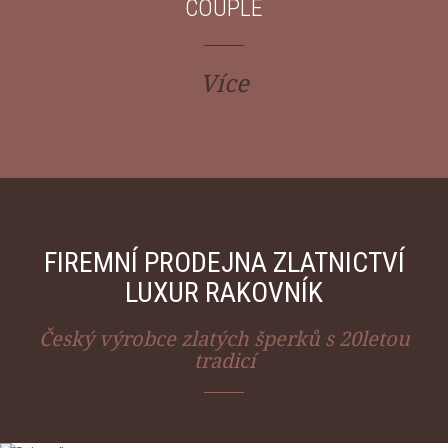
COUPLE
Více
FIREMNÍ PRODEJNA ZLATNICTVÍ
LUXUR RAKOVNÍK
Český výrobce zlatých šperků s 20letou
tradicí