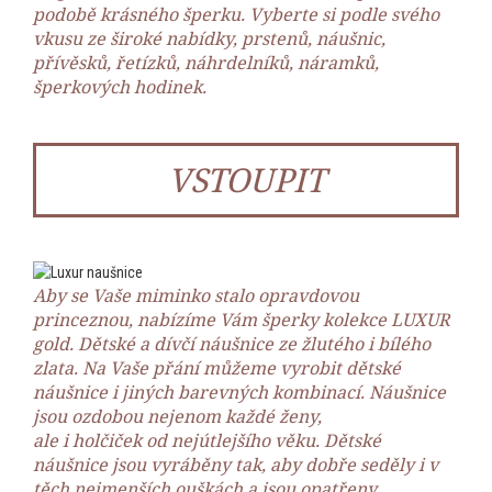
podobě krásného šperku. Vyberte si podle svého
vkusu ze široké nabídky, prstenů, náušnic,
přívěsků, řetízků, náhrdelníků, náramků,
šperkových hodinek.
VSTOUPIT
Aby se Vaše miminko stalo opravdovou
princeznou, nabízíme Vám šperky kolekce LUXUR
gold. Dětské a dívčí náušnice ze žlutého i bílého
zlata. Na Vaše přání můžeme vyrobit dětské
náušnice i jiných barevných kombinací. Náušnice
jsou ozdobou nejenom každé ženy,
ale i holčiček od nejútlejšího věku. Dětské
náušnice jsou vyráběny tak, aby dobře seděly i v
těch nejmenších ouškách a jsou opatřeny