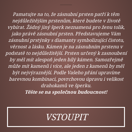
Pamatujte na to, že zásnubní prsten patří k těm
nejdůležitějším prstenům, které budete v životě
vybírat. Žádný jiný šperk neznamená pro ženu tolik,
jako právě zásnubní prsten. Představujeme Vám
zásnubní prstýnky s diamanty symbolizující čistotu,
věrnost a lásku. Kámen je na zásnubním prstenu v
podstatě to nejdůležitější. Prsten určený k zasnoubení
by měl mít alespoň jeden bílý kámen. Samozřejmě
může mít kamenů i více, ale jeden z kamenů by měl
být nejvýraznější. Podle Vašeho přání upravíme
barevnou kombinaci, povrchovou úpravu i velikost
drahokamů ve šperku.
Těšte se na společnou budoucnost!
VSTOUPIT