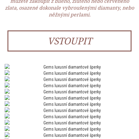
můžete zakoupit z bílého, žlutého nebo červeného
zlata, osazené dokonale vybroušenými diamanty, nebo
něžnými perlami.
VSTOUPIT