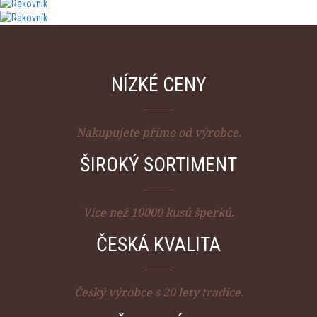
NÍZKÉ CENY
Nakupujete přímo od výrobce.
ŠIROKÝ SORTIMENT
Více než 10000 kusů šperků.
ČESKÁ KVALITA
Český výrobce s 20 lety tradice.