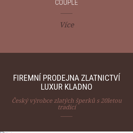
COUPLE
Více
FIREMNÍ PRODEJNA ZLATNICTVÍ
LUXUR KLADNO
Český výrobce zlatých šperků s 20letou
tradicí