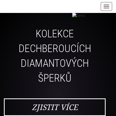
Toggle
naviga
Firemní
prodejna
KOLEKCE
zlatnictví
LUXUR
DECHBEROUCÍCH
Kladno
DIAMANTOVÝCH
ŠPERKŮ
ZJISTIT VÍCE