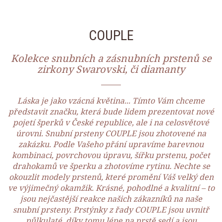
COUPLE
Kolekce snubních a zásnubních prstenů se
zirkony Swarovski, či diamanty
Láska je jako vzácná květina... Tímto Vám chceme
představit značku, která bude lidem prezentovat nové
pojetí šperků v České republice, ale i na celosvětové
úrovni. Snubní prsteny COUPLE jsou zhotovené na
zakázku. Podle Vašeho přání upravíme barevnou
kombinaci, povrchovou úpravu, šířku prstenu, počet
drahokamů ve šperku a zhotovíme rytinu. Nechte se
okouzlit modely prstenů, které promění Váš velký den
ve výjimečný okamžik. Krásné, pohodlné a kvalitní – to
jsou nejčastější reakce našich zákazníků na naše
snubní prsteny. Prstýnky z řady COUPLE jsou uvnitř
půlkulaté, díky tomu lépe na prstě sedí a jsou