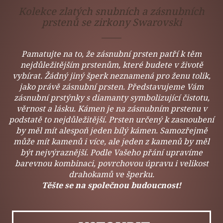
Kolekce zlatých snubních a zásnubních
prstenů se zirkony Swarovski
Pamatujte na to, že zásnubní prsten patří k těm
nejdůležitějším prstenům, které budete v životě
vybírat. Žádný jiný šperk neznamená pro ženu tolik,
jako právě zásnubní prsten. Představujeme Vám
zásnubní prstýnky s diamanty symbolizující čistotu,
věrnost a lásku. Kámen je na zásnubním prstenu v
podstatě to nejdůležitější. Prsten určený k zasnoubení
by měl mít alespoň jeden bílý kámen. Samozřejmě
může mít kamenů i více, ale jeden z kamenů by měl
být nejvýraznější. Podle Vašeho přání upravíme
barevnou kombinaci, povrchovou úpravu i velikost
drahokamů ve šperku.
Těšte se na společnou budoucnost!