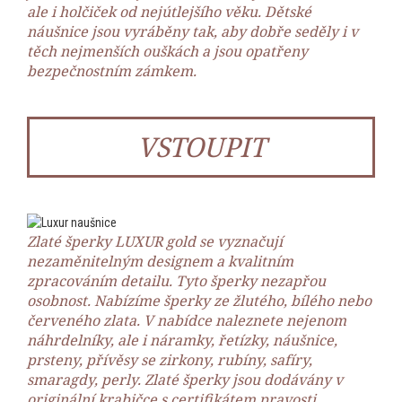
ale i holčiček od nejútlejšího věku. Dětské
náušnice jsou vyráběny tak, aby dobře seděly i v
těch nejmenších ouškách a jsou opatřeny
bezpečnostním zámkem.
VSTOUPIT
Zlaté šperky LUXUR gold se vyznačují
nezaměnitelným designem a kvalitním
zpracováním detailu. Tyto šperky nezapřou
osobnost. Nabízíme šperky ze žlutého, bílého nebo
červeného zlata. V nabídce naleznete nejenom
náhrdelníky, ale i náramky, řetízky, náušnice,
prsteny, přívěsy se zirkony, rubíny, safíry,
smaragdy, perly. Zlaté šperky jsou dodávány v
originální krabičce s certifikátem pravosti.