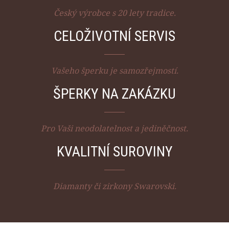
Český výrobce s 20 lety tradice.
CELOŽIVOTNÍ SERVIS
Vašeho šperku je samozřejmostí.
ŠPERKY NA ZAKÁZKU
Pro Vaši neodolatelnost a jediněčnost.
KVALITNÍ SUROVINY
Diamanty či zirkony Swarovski.