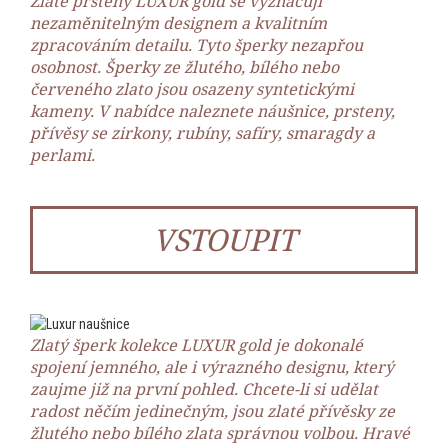
Zlaté prsteny LUXUR gold se vyznačují
nezaměnitelným designem a kvalitním
zpracováním detailu. Tyto šperky nezapřou
osobnost. Šperky ze žlutého, bílého nebo
červeného zlato jsou osazeny syntetickými
kameny. V nabídce naleznete náušnice, prsteny,
přívěsy se zirkony, rubíny, safíry, smaragdy a
perlami.
VSTOUPIT
Zlatý šperk kolekce LUXUR gold je dokonalé
spojení jemného, ale i výrazného designu, který
zaujme již na první pohled. Chcete-li si udělat
radost něčím jedinečným, jsou zlaté přívěsky ze
žlutého nebo bílého zlata správnou volbou. Hravé